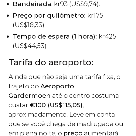
Bandeirada
:
kr
93 (
US$
9,74).
Preço por quilómetro:
kr
175
(
US$
18,33)
Tempo de espera (1 hora):
kr
425
(
US$
44,53)
Tarifa do aeroporto:
Ainda que não seja uma tarifa fixa, o
trajeto do
Aeroporto
Gardermoen
até o centro costuma
custar
€
100 (
US$
115,05)
,
aproximadamente. Leve em conta
que se você chega de madrugada ou
em plena noite, o
preço
aumentará.