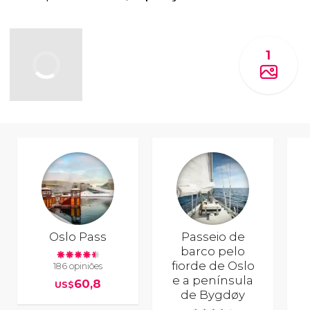
1
Oslo Pass
Passeio de
barco pelo
fiorde de Oslo
186 opiniões
e a península
60,8
US$
de Bygdøy